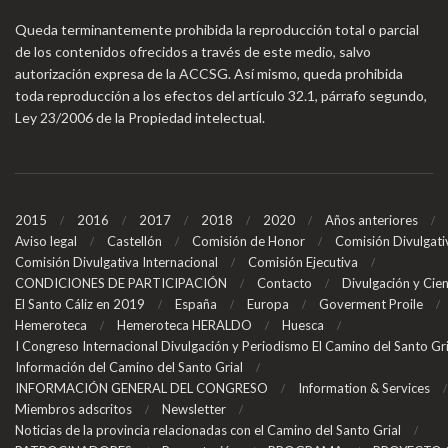
Queda terminantemente prohibida la reproducción total o parcial
de los contenidos ofrecidos a través de este medio, salvo
autorización expresa de la ACCSG. Así mismo, queda prohibida
toda reproducción a los efectos del artículo 32.1, párrafo segundo,
Ley 23/2006 de la Propiedad intelectual.
2015
2016
2017
2018
2020
Años anteriores
Aviso legal
Castellón
Comisión de Honor
Comisión Divulgati
Comisión Divulgativa Internacional
Comisión Ejecutiva
CONDICIONES DE PARTICIPACIÓN
Contacto
Divulgación y Cien
El Santo Cáliz en 2019
España
Europa
Goverment Proile
Hemeroteca
Hemeroteca HERALDO
Huesca
I Congreso Internacional Divulgación y Periodismo El Camino del Santo Gr
Información del Camino del Santo Grial
INFORMACIÓN GENERAL DEL CONGRESO
Information & Services
Miembros adscritos
Newsletter
Noticias de la provincia relacionadas con el Camino del Santo Grial